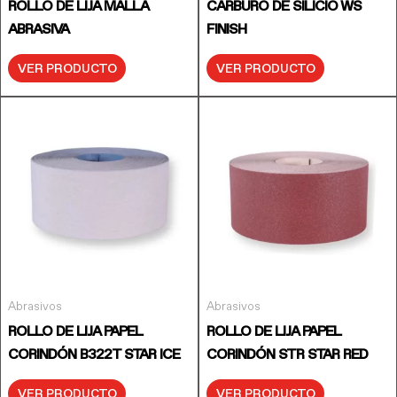
ROLLO DE LIJA MALLA
CARBURO DE SILICIO WS
ABRASIVA
FINISH
VER PRODUCTO
VER PRODUCTO
Abrasivos
Abrasivos
ROLLO DE LIJA PAPEL
ROLLO DE LIJA PAPEL
CORINDÓN B322T STAR ICE
CORINDÓN STR STAR RED
VER PRODUCTO
VER PRODUCTO