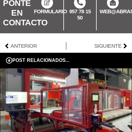
PONTE
EN
FORMULARIO
957 78 15
WEB@ABRAS
50
CONTACTO
Ant
Sig
ANTERIOR
SIGUIENTE
POST RELACIONADOS...