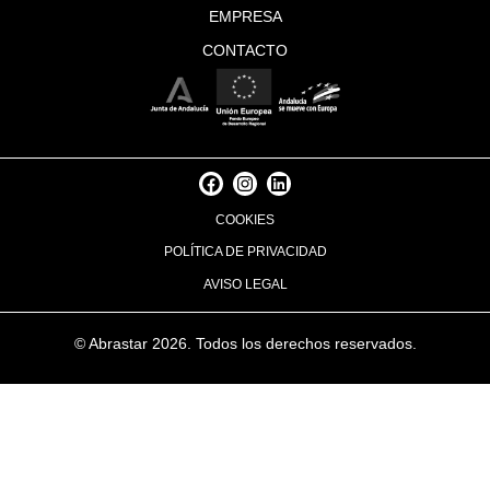
EMPRESA
CONTACTO
F
I
L
a
n
i
c
s
n
COOKIES
e
t
k
b
a
e
POLÍTICA DE PRIVACIDAD
o
g
d
o
r
i
AVISO LEGAL
k
a
n
m
© Abrastar 2026. Todos los derechos reservados.