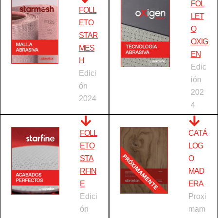
FOL
FOLL
LET
ETO
O
STAR
OXIG
MES
EN
H
Edic
Edici
ión
ón
202
2024
4
FOLL
CATÁ
ETO
LOG
STA
O
RFIN
MAD
E
ERA
Edici
Proxi
ón
mam