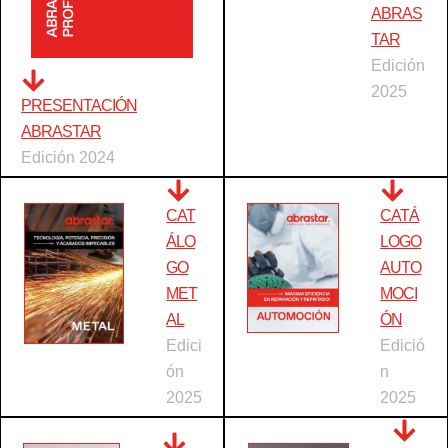
ABRAS
TAR
Edición
2025
PRESENTACIÓN
ABRASTAR
Edición 2024
CAT
CATÁ
ÁLO
LOGO
GO
AUTO
MET
MOCI
AL
ÓN
Edici
Edició
ón
n
2025
2025