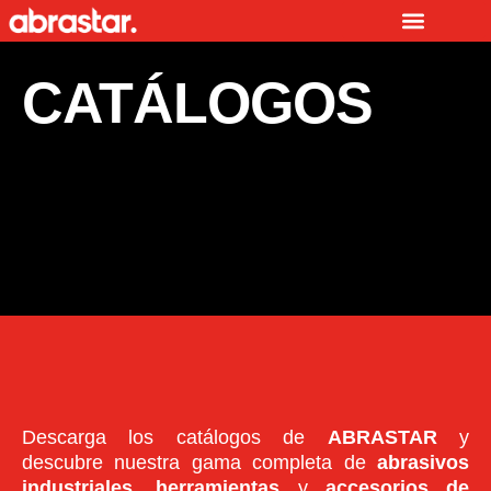
Ir
al
contenido
CATÁLOGOS
Descarga los catálogos de
ABRASTAR
y
descubre nuestra gama completa de
abrasivos
industriales
,
herramientas
y
accesorios de