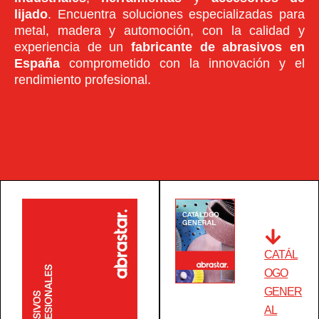
lijado
. Encuentra soluciones especializadas para
metal, madera y automoción, con la calidad y
experiencia de un
fabricante de abrasivos en
España
comprometido con la innovación y el
rendimiento profesional.
CATÁL
OGO
GENER
AL