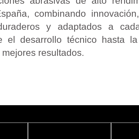
iones abrasivas de alto rendim
España, combinando innovación,
, duraderos y adaptados a c
 el desarrollo técnico hasta la
 mejores resultados.
SA