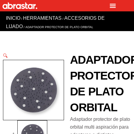
Ir
al
INICIO
HERRAMIENTAS
ACCESORIOS DE
contenido
/
/
LIJADO
/ ADAPTADOR PROTECTOR DE PLATO ORBITAL
🔍
ADAPTADO
PROTECTO
DE PLATO
ORBITAL
Adaptador protector de plato
orbital multi aspiración para