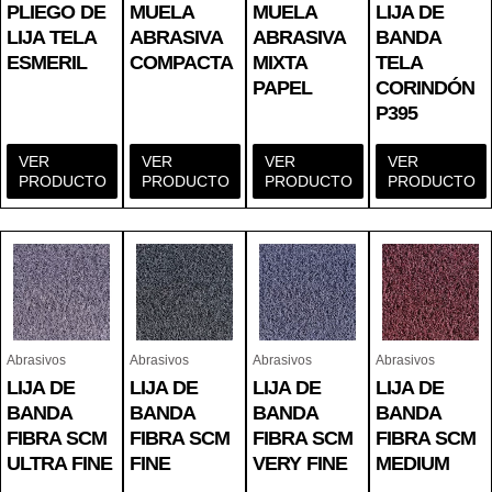
PLIEGO DE
MUELA
MUELA
LIJA DE
LIJA TELA
ABRASIVA
ABRASIVA
BANDA
ESMERIL
COMPACTA
MIXTA
TELA
PAPEL
CORINDÓN
P395
VER
VER
VER
VER
PRODUCTO
PRODUCTO
PRODUCTO
PRODUCTO
Abrasivos
Abrasivos
Abrasivos
Abrasivos
LIJA DE
LIJA DE
LIJA DE
LIJA DE
BANDA
BANDA
BANDA
BANDA
FIBRA SCM
FIBRA SCM
FIBRA SCM
FIBRA SCM
ULTRA FINE
FINE
VERY FINE
MEDIUM