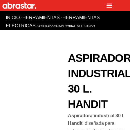
Ir
al
INICIO
HERRAMIENTAS
HERRAMIENTAS
contenido
/
/
ELÉCTRICAS
/ ASPIRADORA INDUSTRIAL 30 L. HANDIT
ASPIRADO
INDUSTRIA
30 L.
HANDIT
Aspiradora industrial 30 l.
Handit
, diseñada para