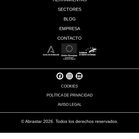
SECTORES
BLOG
EMPRESA
CONTACTO
F
I
L
a
n
i
c
s
n
COOKIES
e
t
k
b
a
e
POLÍTICA DE PRIVACIDAD
o
g
d
o
r
i
AVISO LEGAL
k
a
n
m
© Abrastar 2026. Todos los derechos reservados.