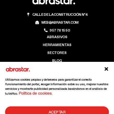
CALLE DE LA CONSTRUCCIÓN Nº4
WEB@ABRASTAR.COM
957 78 15 50
ABRASIVOS
HERRAMIENTAS
SECTORES
BLOG
EMPRESA
CONTACTO
Utilizamos cookies propias y de terceros para garantizar el correcto
funcionamiento del portal, recoger información sobre su uso, mejorar nuestros
servicios y mostrarte publicidad personalizada basándonos en el análisis de
Política de cookies
tu tráfico.
.
F
I
L
a
n
i
ACEPTAR