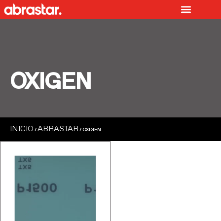
Ir
al
contenido
OXIGEN
INICIO
ABRASTAR
/
/ OXIGEN