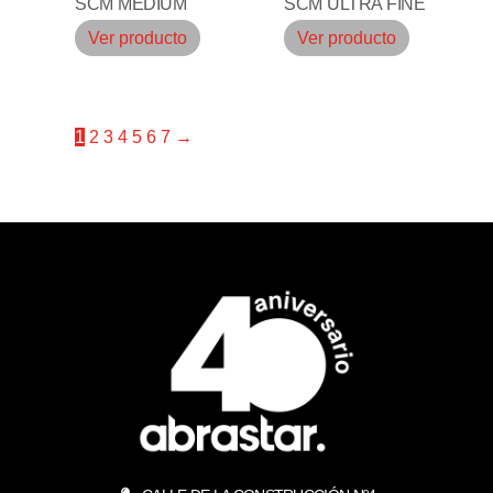
SCM MEDIUM
SCM ULTRA FINE
Ver producto
Ver producto
1
2
3
4
5
6
7
→