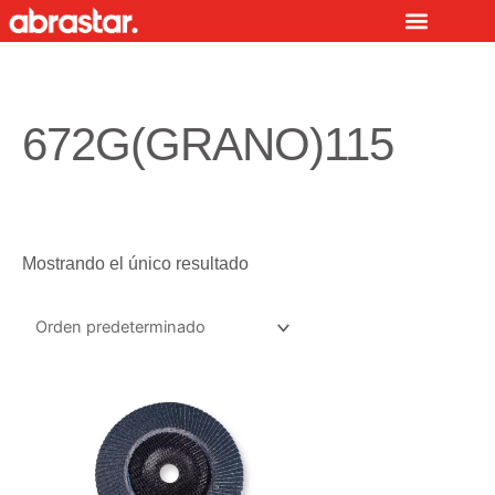
Ir
al
contenido
672G(GRANO)115
Mostrando el único resultado