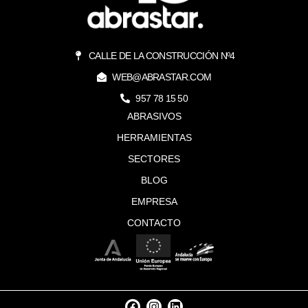
CALLE DE LA CONSTRUCCIÓN Nº4
WEB@ABRASTAR.COM
957 78 15 50
ABRASIVOS
HERRAMIENTAS
SECTORES
BLOG
EMPRESA
CONTACTO
F
I
L