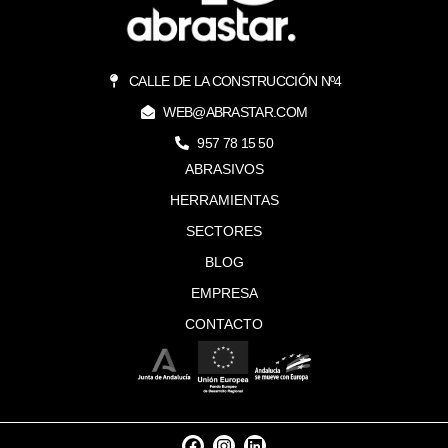
CALLE DE LA CONSTRUCCIÓN Nº4
WEB@ABRASTAR.COM
957 78 15 50
ABRASIVOS
HERRAMIENTAS
SECTORES
BLOG
EMPRESA
CONTACTO
F
I
L