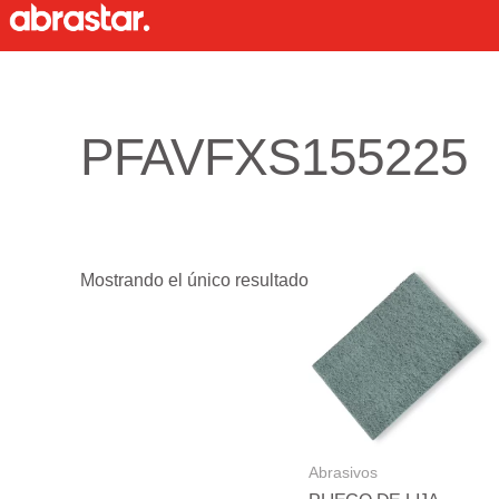
Ir
al
contenido
PFAVFXS155225
Mostrando el único resultado
Abrasivos