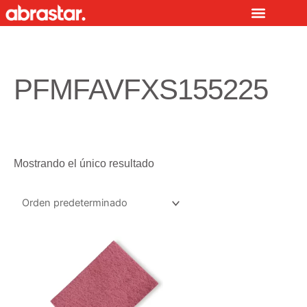
Ir
al
contenido
PFMFAVFXS155225
Mostrando el único resultado