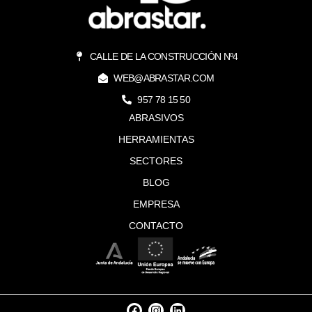
CALLE DE LA CONSTRUCCIÓN Nº4
WEB@ABRASTAR.COM
957 78 15 50
ABRASIVOS
HERRAMIENTAS
SECTORES
BLOG
EMPRESA
CONTACTO
F
I
L