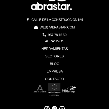
CALLE DE LA CONSTRUCCIÓN Nº4
WEB@ABRASTAR.COM
957 78 15 50
ABRASIVOS
HERRAMIENTAS
SECTORES
BLOG
EMPRESA
CONTACTO
F
I
L