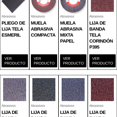
Abrasivos
Abrasivos
Abrasivos
Abrasivos
PLIEGO DE
MUELA
MUELA
LIJA DE
LIJA TELA
ABRASIVA
ABRASIVA
BANDA
ESMERIL
COMPACTA
MIXTA
TELA
PAPEL
CORINDÓN
P395
VER
VER
VER
VER
PRODUCTO
PRODUCTO
PRODUCTO
PRODUCTO
Abrasivos
Abrasivos
Abrasivos
Abrasivos
LIJA DE
LIJA DE
LIJA DE
LIJA DE