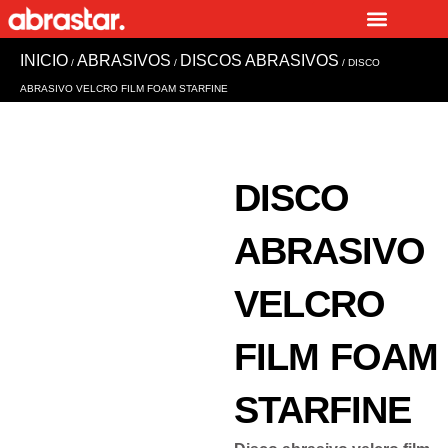
Ir
al
INICIO
ABRASIVOS
DISCOS ABRASIVOS
contenido
/
/
/ DISCO
ABRASIVO VELCRO FILM FOAM STARFINE
DISCO
ABRASIVO
VELCRO
FILM FOAM
STARFINE